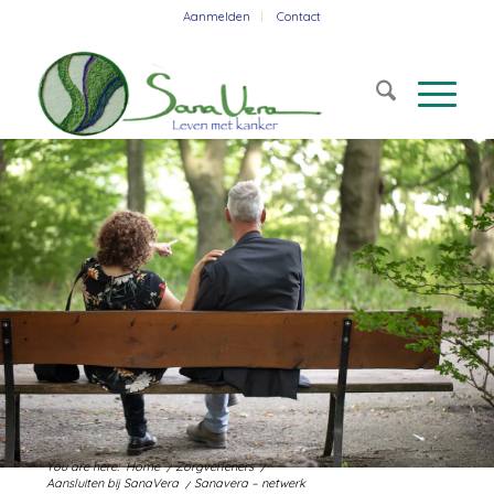
Aanmelden
Contact
You are here:
Home
/
Zorgverleners
/
Aansluiten bij SanaVera
/
Sanavera – netwerk