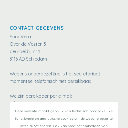
CONTACT GEGEVENS
SanaVera
Over de Vesten 3
deurbel bij nr 1
3116 AD Schiedam
Wegens onderbezetting is het secretariaat
momenteel telefonisch niet bereikbaar.
We zijn bereikbaar per e-mail:
info@sanavera.nl
www.SanaVera.nl
Deze website maakt gebruik van technisch noodzakelijke
functionele en analytische cookies om de website beter te
Kvk:
82558132
laten functioneren. Ook kan voor het embedden van