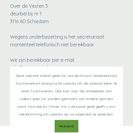
Over de Vesten 3
deurbel bij nr 1
3116 AD Schiedam
Wegens onderbezetting is het secretariaat
momenteel telefonisch niet bereikbaar.
We zijn bereikbaar per e-mail:
info@sanavera.nl
www.SanaVera.nl
Deze website maakt gebruik van technisch noodzakelijke
functionele en analytische cookies om de website beter te
Kvk:
82558132
laten functioneren. Ook kan voor het embedden van
Privacyverklaring
video's gebruik worden gemaakt van andere partijen
zoals Youtube en Vimeo. Als u akkoord gaat geeft u ons
toestemming om cookies op uw apparaat te plaatsen.
Akkoord