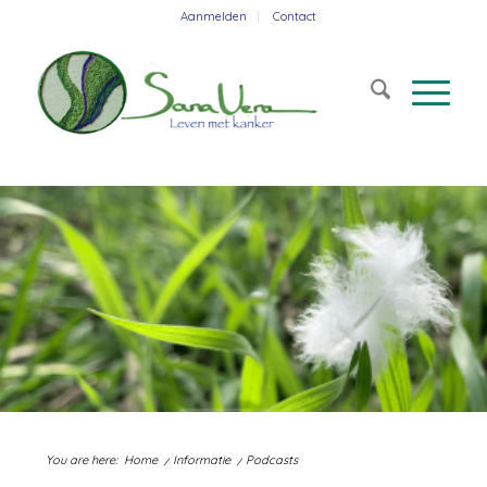
Aanmelden
Contact
You are here:
Home
/
Informatie
/
Podcasts